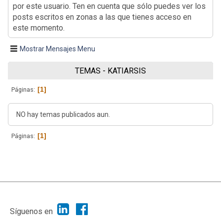
por este usuario. Ten en cuenta que sólo puedes ver los
posts escritos en zonas a las que tienes acceso en
este momento.
Mostrar Mensajes Menu
TEMAS - KATIARSIS
1
Páginas
NO hay temas publicados aun.
1
Páginas
|
Ayuda
Ir Arriba ▲
|
,
SMF 2.1.7
SMF © 2013
Simple Machines
Síguenos en