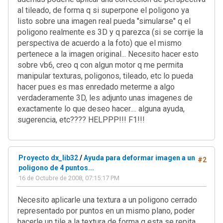
al tileado, de forma q si superpone el poligono ya
listo sobre una imagen real pueda "simularse" q el
poligono realmente es 3D y q parezca (si se corrije la
perspectiva de acuerdo a la foto) que el mismo
pertenece a la imagen original... Necesito hacer esto
sobre vb6, creo q con algun motor q me permita
manipular texturas, poligonos, tileado, etc lo pueda
hacer pues es mas enredado meterme a algo
verdaderamente 3D, les adjunto unas imagenes de
exactamente lo que deseo hacer.... alguna ayuda,
sugerencia, etc???? HELPPP!!! F1!!!
Proyecto dx_lib32
/
Ayuda para deformar imagen a un
#2
poligono de 4 puntos...
16 de Octubre de 2008, 07:15:17 PM
Necesito aplicarle una textura a un poligono cerrado
representado por puntos en un mismo plano, poder
hacerle un tile a la textura de forma q esta se repita,