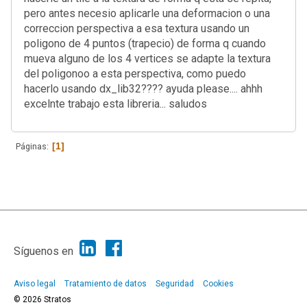
pero antes necesio aplicarle una deformacion o una
correccion perspectiva a esa textura usando un
poligono de 4 puntos (trapecio) de forma q cuando
mueva alguno de los 4 vertices se adapte la textura
del poligonoo a esta perspectiva, como puedo
hacerlo usando dx_lib32???? ayuda please.... ahhh
excelnte trabajo esta libreria... saludos
1
Páginas
|
Ayuda
Ir Arriba ▲
|
,
SMF 2.1.7
SMF © 2013
Simple Machines
Síguenos en
Aviso legal
Tratamiento de datos
Seguridad
Cookies
© 2026 Stratos