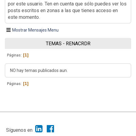
por este usuario. Ten en cuenta que sólo puedes ver los
posts escritos en zonas a las que tienes acceso en
este momento.
Mostrar Mensajes Menu
TEMAS - RENACRDR
1
Páginas
NO hay temas publicados aun.
1
Páginas
|
Ayuda
Ir Arriba ▲
|
,
SMF 2.1.7
SMF © 2013
Simple Machines
Síguenos en