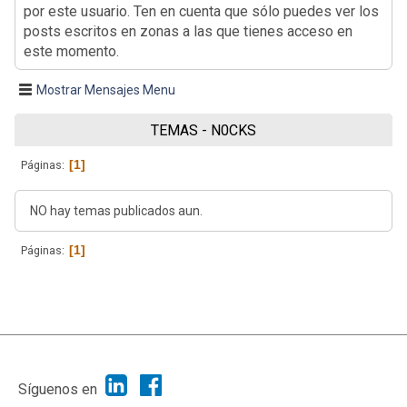
por este usuario. Ten en cuenta que sólo puedes ver los
posts escritos en zonas a las que tienes acceso en
este momento.
Mostrar Mensajes Menu
TEMAS - N0CKS
1
Páginas
NO hay temas publicados aun.
1
Páginas
|
Ayuda
Ir Arriba ▲
|
,
SMF 2.1.7
SMF © 2013
Simple Machines
Síguenos en