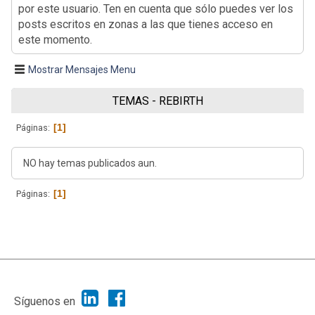
por este usuario. Ten en cuenta que sólo puedes ver los
posts escritos en zonas a las que tienes acceso en
este momento.
Mostrar Mensajes Menu
TEMAS - REBIRTH
1
Páginas
NO hay temas publicados aun.
1
Páginas
|
Ayuda
Ir Arriba ▲
|
,
SMF 2.1.7
SMF © 2013
Simple Machines
Síguenos en