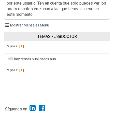
por este usuario. Ten en cuenta que sólo puedes ver los
posts escritos en zonas a las que tienes acceso en
este momento.
Mostrar Mensajes Menu
TEMAS - J88DOCTOR
1
Páginas
NO hay temas publicados aun.
1
Páginas
|
Ayuda
Ir Arriba ▲
|
,
SMF 2.1.7
SMF © 2013
Simple Machines
Síguenos en