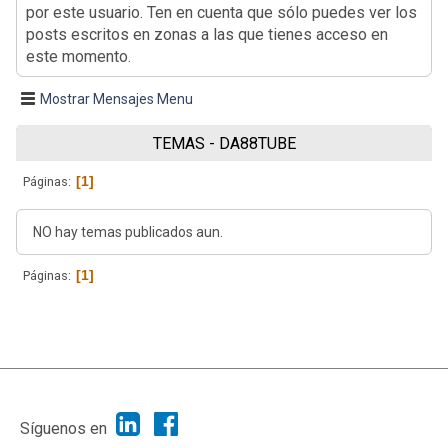
por este usuario. Ten en cuenta que sólo puedes ver los
posts escritos en zonas a las que tienes acceso en
este momento.
Mostrar Mensajes Menu
TEMAS - DA88TUBE
1
Páginas
NO hay temas publicados aun.
1
Páginas
|
Ayuda
Ir Arriba ▲
|
,
SMF 2.1.7
SMF © 2013
Simple Machines
Síguenos en