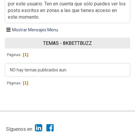
por este usuario. Ten en cuenta que sólo puedes ver los
posts escritos en zonas a las que tienes acceso en
este momento.
Mostrar Mensajes Menu
TEMAS - 8KBETTBUZZ
1
Páginas
NO hay temas publicados aun.
1
Páginas
|
Ayuda
Ir Arriba ▲
|
,
SMF 2.1.7
SMF © 2013
Simple Machines
Síguenos en