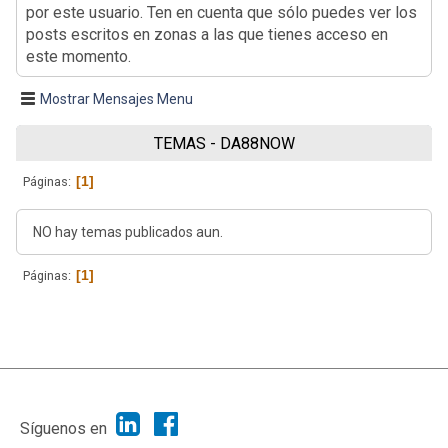
por este usuario. Ten en cuenta que sólo puedes ver los
posts escritos en zonas a las que tienes acceso en
este momento.
Mostrar Mensajes Menu
TEMAS - DA88NOW
1
Páginas
NO hay temas publicados aun.
1
Páginas
|
Ayuda
Ir Arriba ▲
|
,
SMF 2.1.7
SMF © 2013
Simple Machines
Síguenos en