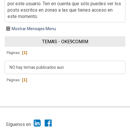
por este usuario. Ten en cuenta que sólo puedes ver los
posts escritos en zonas a las que tienes acceso en
este momento.
Mostrar Mensajes Menu
TEMAS - OKE9COMIM
1
Páginas
NO hay temas publicados aun.
1
Páginas
|
Ayuda
Ir Arriba ▲
|
,
SMF 2.1.7
SMF © 2013
Simple Machines
Síguenos en