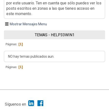
por este usuario. Ten en cuenta que sólo puedes ver los
posts escritos en zonas a las que tienes acceso en
este momento.
Mostrar Mensajes Menu
TEMAS - HELP33WIN1
1
Páginas
NO hay temas publicados aun.
1
Páginas
|
Ayuda
Ir Arriba ▲
|
,
SMF 2.1.7
SMF © 2013
Simple Machines
Síguenos en