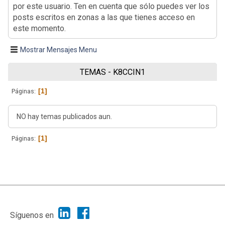
por este usuario. Ten en cuenta que sólo puedes ver los
posts escritos en zonas a las que tienes acceso en
este momento.
Mostrar Mensajes Menu
TEMAS - K8CCIN1
1
Páginas
NO hay temas publicados aun.
1
Páginas
|
Ayuda
Ir Arriba ▲
|
,
SMF 2.1.7
SMF © 2013
Simple Machines
Síguenos en