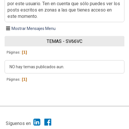
por este usuario. Ten en cuenta que sólo puedes ver los
posts escritos en zonas a las que tienes acceso en
este momento.
Mostrar Mensajes Menu
TEMAS - SV66VC
1
Páginas
NO hay temas publicados aun.
1
Páginas
|
Ayuda
Ir Arriba ▲
|
,
SMF 2.1.7
SMF © 2013
Simple Machines
Síguenos en