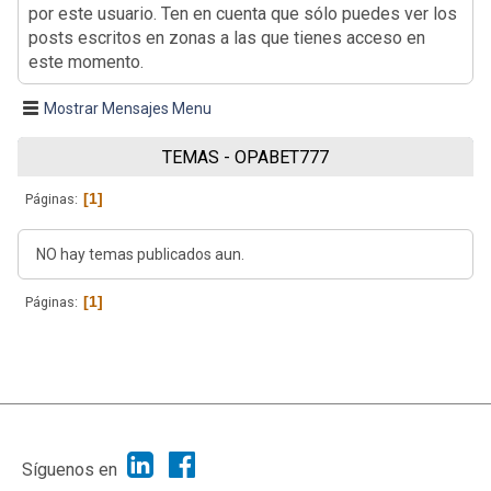
por este usuario. Ten en cuenta que sólo puedes ver los
posts escritos en zonas a las que tienes acceso en
este momento.
Mostrar Mensajes Menu
TEMAS - OPABET777
1
Páginas
NO hay temas publicados aun.
1
Páginas
|
Ayuda
Ir Arriba ▲
|
,
SMF 2.1.7
SMF © 2013
Simple Machines
Síguenos en