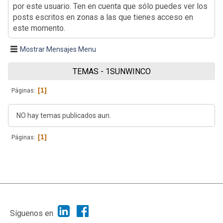
por este usuario. Ten en cuenta que sólo puedes ver los
posts escritos en zonas a las que tienes acceso en
este momento.
Mostrar Mensajes Menu
TEMAS - 1SUNWINCO
1
Páginas
NO hay temas publicados aun.
1
Páginas
|
Ayuda
Ir Arriba ▲
|
,
SMF 2.1.7
SMF © 2013
Simple Machines
Síguenos en