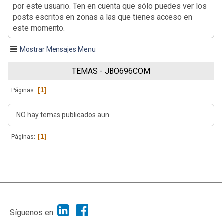
por este usuario. Ten en cuenta que sólo puedes ver los
posts escritos en zonas a las que tienes acceso en
este momento.
Mostrar Mensajes Menu
TEMAS - JBO696COM
1
Páginas
NO hay temas publicados aun.
1
Páginas
|
Ayuda
Ir Arriba ▲
|
,
SMF 2.1.7
SMF © 2013
Simple Machines
Síguenos en