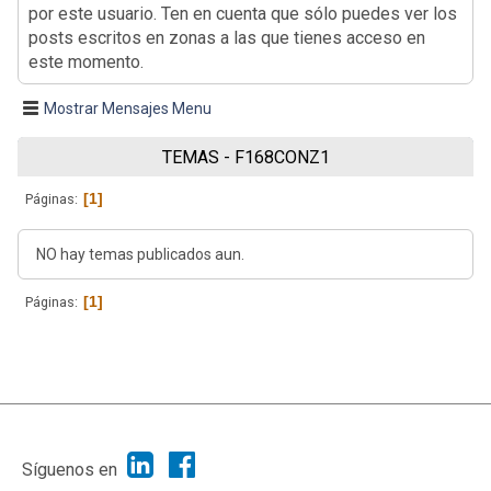
por este usuario. Ten en cuenta que sólo puedes ver los
posts escritos en zonas a las que tienes acceso en
este momento.
Mostrar Mensajes Menu
TEMAS - F168CONZ1
1
Páginas
NO hay temas publicados aun.
1
Páginas
|
Ayuda
Ir Arriba ▲
|
,
SMF 2.1.7
SMF © 2013
Simple Machines
Síguenos en