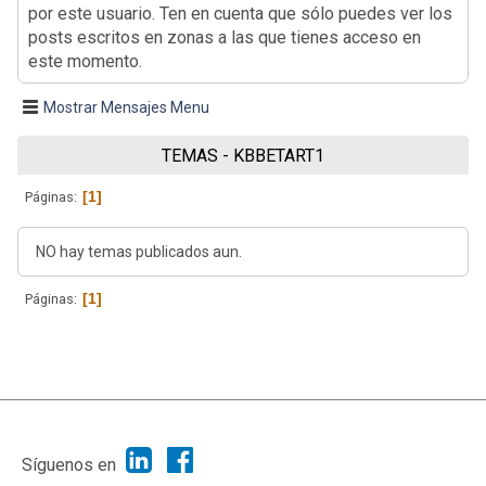
por este usuario. Ten en cuenta que sólo puedes ver los
posts escritos en zonas a las que tienes acceso en
este momento.
Mostrar Mensajes Menu
TEMAS - KBBETART1
1
Páginas
NO hay temas publicados aun.
1
Páginas
|
Ayuda
Ir Arriba ▲
|
,
SMF 2.1.7
SMF © 2013
Simple Machines
Síguenos en