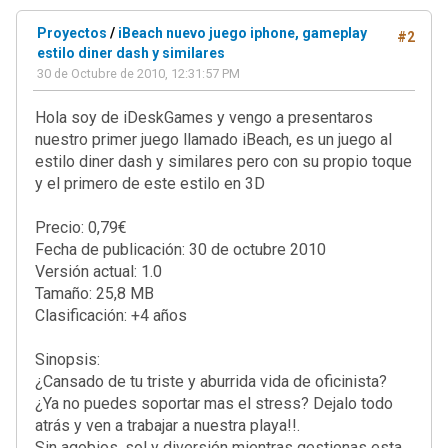
Proyectos
/
iBeach nuevo juego iphone, gameplay
#2
estilo diner dash y similares
30 de Octubre de 2010, 12:31:57 PM
Hola soy de iDeskGames y vengo a presentaros
nuestro primer juego llamado iBeach, es un juego al
estilo diner dash y similares pero con su propio toque
y el primero de este estilo en 3D
Precio: 0,79€
Fecha de publicación: 30 de octubre 2010
Versión actual: 1.0
Tamaño: 25,8 MB
Clasificación: +4 años
Sinopsis:
¿Cansado de tu triste y aburrida vida de oficinista?
¿Ya no puedes soportar mas el stress? Dejalo todo
atrás y ven a trabajar a nuestra playa!!.
Sin agobios, sol y diversión mientras gestionas esta