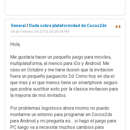
}
}
}
General
/
Duda sobre plataformidad de Cocos2dx
#4
fcolor = vec4( vec3(diffuse * combinedLig
04 de Febrero de 2014, 03:26:04 PM
Hola,
}
gl_Position = MVP * vec4(vpos, 1);
Me gustaria hacer un pequeño juego para moviles,
fuv = vuv;
multiplataforma, al menos para iOs y Android. Me
}
caso en Octubre y me haria ilusion que la invitacion
fuera un pequeño jueguecito 2d. Como hoy en dia el
que mas y el que menos tiene un smartphone seguro
que podria sustituir esto por la clasica invitacion para
la mayoria de mis invitados.
Por problemas logisticos ahora mismo no puedo
montarme un entorno para programar en Cocos2dx
para Android y mi pregunta es... si hago el juego para
PC luego va a necesitar muchos cambios para