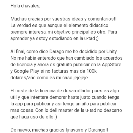
}
Hola chavales,
//calculamos el coseno de
Muchas gracias por vuestras ideas y comentarios!!
float NDotL = max (0.0, d
La verdad es que aunque el elemento didactico
siempre interesa, mi objetivo principal es otro. Para
//acumulamos el valor de 
aprender ya estoy estudiando en la u-tad ;)
combinedLights+= NDotL * 
Al final, como dice Darago me he decidido por Unity.
//si hay brillo y nos afe
No me habia enterado que han cambiado los acuerdos
if (shininess > 0 && NDo
de licencia y ahora es gratuito publicar en la AppStore
{
y Google Play si no facturas mas de 100k
//calculamos el v
dolares/año como es mi caso jejejeje.
vec3 SceneEyePos 
El coste de la licencia de desarrollador pues es algo
//hayamos el vect
util y que intentare demorar hasta justo cuando tenga
vec3 H = normaliz
la app para publicar y asi tengo un año para publicar
float NDotH = dot
mas cosas. Con lo dell master de la u-tad no descarto
que haga uso de ello ;)
combinedSpecular+
combinedSpecular+
De nuevo, muchas gracias fjnavarro y Darango!!