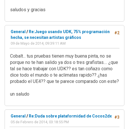
vec3 combinedSpecular = vec3(0,0,0);
saludos y gracias
vec3 combinedLights = ambient;
for (int i = 0; i < MAX_LIGHTS; i++)
{
General
/
Re:Juego usando UDK, 75% programación
#2
if (lightEnabled[i] == true)
hecha, se necesitan artistas gráficos
{
09 de Mayo de 2014, 09:39:11 AM
//obtenemos la normal del
vec3 N = normalize(M * ve
Cobalt... tus pruebas tienen muy buena pinta, no se
vec3 L = lightVec[i].xyz;
porque no te han salido ya dos o tres grafistas.... ¿que
float attenuation = 1;
tal se hace trabajar con UDK?? es tan coñazo como
dice todo el mundo o te aclimatas rapido?? ¿has
//obtenemos el vector des
probado el UE4?? que te parece comparado con este?
L = (vec4(L,1) - (M * vec
un saludo
//si es luz puntual calcu
if (lightVec[i].w == 1)
{
General
/
Re:Duda sobre plataformidad de Cocos2dx
#3
float distance = 
05 de Febrero de 2014, 03:18:55 PM
attenuation = 1.0