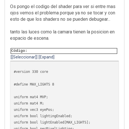
Os pongo el codigo del shader para ver si entre mas
ojos vemos el problema porque ya no se tocar y con
esto de que los shaders no se pueden debugear...
tanto las luces como la camara tienen la posicion en
espacio de escena.
Código
[Seleccionar]
Expand
#version 330 core
#define MAX_LIGHTS 8
uniform mat4 MVP;
uniform mat4 M;
uniform vec3 eyePos;
uniform bool lightingEnabled;
uniform bool lightEnabled[MAX_LIGHTS];
uniform bool perPixelLighting;