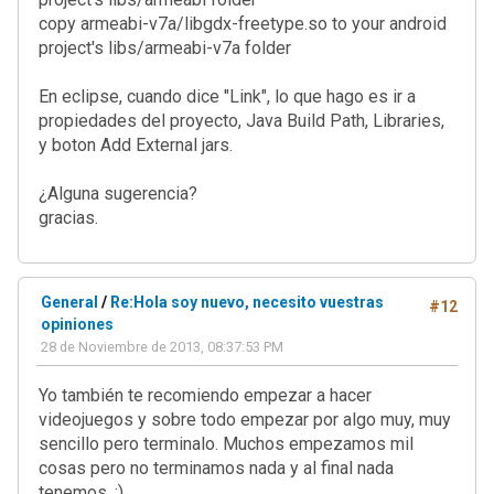
copy armeabi-v7a/libgdx-freetype.so to your android
project's libs/armeabi-v7a folder
En eclipse, cuando dice "Link", lo que hago es ir a
propiedades del proyecto, Java Build Path, Libraries,
y boton Add External jars.
¿Alguna sugerencia?
gracias.
General
/
Re:Hola soy nuevo, necesito vuestras
#12
opiniones
28 de Noviembre de 2013, 08:37:53 PM
Yo también te recomiendo empezar a hacer
videojuegos y sobre todo empezar por algo muy, muy
sencillo pero terminalo. Muchos empezamos mil
cosas pero no terminamos nada y al final nada
tenemos. ;)