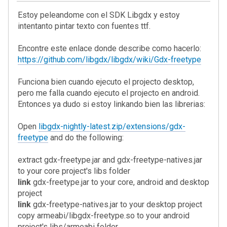
Estoy peleandome con el SDK Libgdx y estoy
intentanto pintar texto con fuentes ttf.
Encontre este enlace donde describe como hacerlo:
https://github.com/libgdx/libgdx/wiki/Gdx-freetype
Funciona bien cuando ejecuto el projecto desktop,
pero me falla cuando ejecuto el projecto en android.
Entonces ya dudo si estoy linkando bien las librerias:
Open
libgdx-nightly-latest.zip/extensions/gdx-
freetype
and do the following:
extract gdx-freetype.jar and gdx-freetype-natives.jar
to your core project's libs folder
link
gdx-freetype.jar to your core, android and desktop
project
link
gdx-freetype-natives.jar to your desktop project
copy armeabi/libgdx-freetype.so to your android
project's libs/armeabi folder