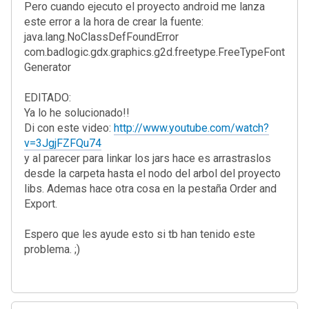
Pero cuando ejecuto el proyecto android me lanza
este error a la hora de crear la fuente:
java.lang.NoClassDefFoundError
com.badlogic.gdx.graphics.g2d.freetype.FreeTypeFont
Generator
EDITADO:
Ya lo he solucionado!!
Di con este video:
http://www.youtube.com/watch?
v=3JgjFZFQu74
y al parecer para linkar los jars hace es arrastraslos
desde la carpeta hasta el nodo del arbol del proyecto
libs. Ademas hace otra cosa en la pestaña Order and
Export.
Espero que les ayude esto si tb han tenido este
problema. ;)