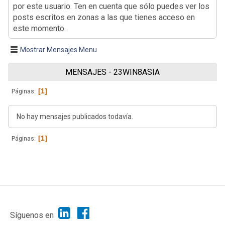
por este usuario. Ten en cuenta que sólo puedes ver los
posts escritos en zonas a las que tienes acceso en
este momento.
Mostrar Mensajes Menu
MENSAJES - 23WIN8ASIA
1
Páginas
No hay mensajes publicados todavía.
1
Páginas
|
Ayuda
Ir Arriba ▲
|
,
SMF 2.1.7
SMF © 2013
Simple Machines
Síguenos en