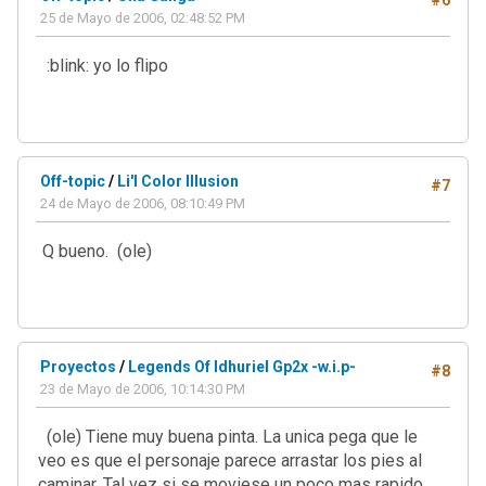
25 de Mayo de 2006, 02:48:52 PM
:blink: yo lo flipo
Off-topic
/
Li'l Color Illusion
#7
24 de Mayo de 2006, 08:10:49 PM
Q bueno. (ole)
Proyectos
/
Legends Of Idhuriel Gp2x -w.i.p-
#8
23 de Mayo de 2006, 10:14:30 PM
(ole) Tiene muy buena pinta. La unica pega que le
veo es que el personaje parece arrastar los pies al
caminar. Tal vez si se moviese un poco mas rapido...