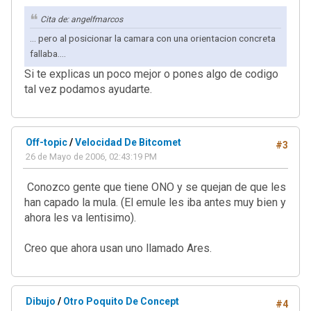
Cita de: angelfmarcos
... pero al posicionar la camara con una orientacion concreta
fallaba....
Si te explicas un poco mejor o pones algo de codigo
tal vez podamos ayudarte.
Off-topic
/
Velocidad De Bitcomet
#3
26 de Mayo de 2006, 02:43:19 PM
Conozco gente que tiene ONO y se quejan de que les
han capado la mula. (El emule les iba antes muy bien y
ahora les va lentisimo).
Creo que ahora usan uno llamado Ares.
Dibujo
/
Otro Poquito De Concept
#4