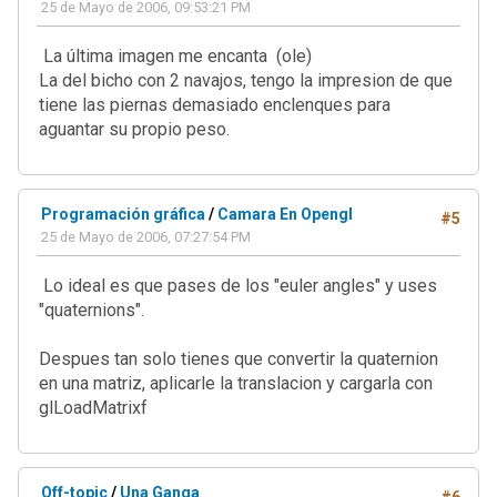
25 de Mayo de 2006, 09:53:21 PM
La última imagen me encanta (ole)
La del bicho con 2 navajos, tengo la impresion de que
tiene las piernas demasiado enclenques para
aguantar su propio peso.
Programación gráfica
/
Camara En Opengl
#5
25 de Mayo de 2006, 07:27:54 PM
Lo ideal es que pases de los "euler angles" y uses
"quaternions".
Despues tan solo tienes que convertir la quaternion
en una matriz, aplicarle la translacion y cargarla con
glLoadMatrixf
Off-topic
/
Una Ganga
#6