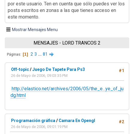
por este usuario. Ten en cuenta que sólo puedes ver los
posts escritos en zonas a las que tienes acceso en
este momento.
Mostrar Mensajes Menu
MENSAJES - LORD TRANCOS 2
1
2
3
...
81
Páginas
Off-topic
/
Juego De Tapete Para Ps3
#1
26 de Mayo de 2006, 09:03:35 PM
http://elastico.net/archives/2006/05/the_e...ye_of_ju
dg.html
Programación gráfica
/
Camara En Opengl
#2
26 de Mayo de 2006, 09:01:19 PM