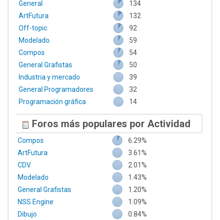
General
134
ArtFutura
132
Off-topic
92
Modelado
59
Compos
54
General Grafistas
50
Industria y mercado
39
General Programadores
32
Programación gráfica
14
Foros más populares por Actividad
Compos
6.29%
ArtFutura
3.61%
CDV
2.01%
Modelado
1.43%
General Grafistas
1.20%
NSS Engine
1.09%
Dibujo
0.84%