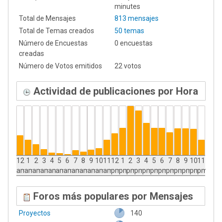
minutes
Total de Mensajes
813 mensajes
Total de Temas creados
50 temas
Número de Encuestas
0 encuestas
creadas
Número de Votos emitidos
22 votos
Actividad de publicaciones por Hora
12
1
2
3
4
5
6
7
8
9
10
11
12
1
2
3
4
5
6
7
8
9
10
11
am
am
am
am
am
am
am
am
am
am
am
am
pm
pm
pm
pm
pm
pm
pm
pm
pm
pm
pm
pm
Foros más populares por Mensajes
Proyectos
140