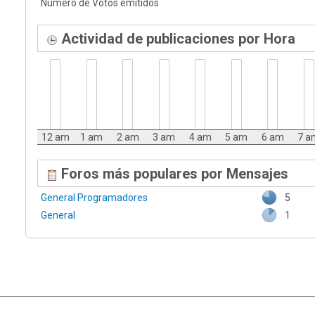
Número de Votos emitidos
Actividad de publicaciones por Hora
12 am
1 am
2 am
3 am
4 am
5 am
6 am
7 a
Foros más populares por Mensajes
General Programadores
5
General
1