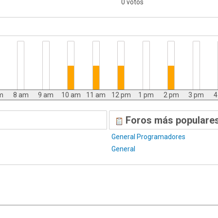
0 votos
m
8 am
9 am
10 am
11 am
12 pm
1 pm
2 pm
3 pm
4
Foros más populares
General Programadores
General
|
,
SMF 2.1.7
SMF © 2013
Simple Machines