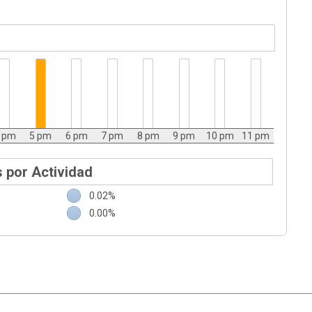
 pm
5 pm
6 pm
7 pm
8 pm
9 pm
10 pm
11 pm
 por Actividad
0.02%
0.00%
|
Ayuda
Ir Arriba ▲