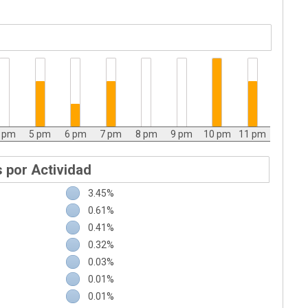
 pm
5 pm
6 pm
7 pm
8 pm
9 pm
10 pm
11 pm
 por Actividad
3.45%
0.61%
0.41%
0.32%
0.03%
0.01%
0.01%