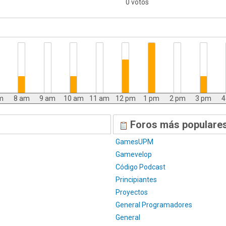
0 votos
m
8 am
9 am
10 am
11 am
12 pm
1 pm
2 pm
3 pm
4
Foros más populares
GamesUPM
Gamevelop
Código Podcast
Principiantes
Proyectos
General Programadores
General