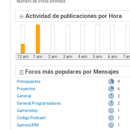
Número de Votos emitidos
Actividad de publicaciones por Hora
12 am
1 am
2 am
3 am
4 am
5 am
6 am
7 a
Foros más populares por Mensajes
Principiantes
9
Proyectos
6
General
2
General Programadores
2
Gamevelop
1
Código Podcast
1
GamesUPM
1