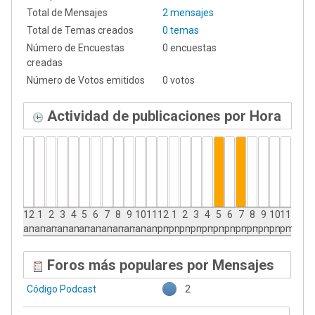
Total de Mensajes
2 mensajes
Total de Temas creados
0 temas
Número de Encuestas
0 encuestas
creadas
Número de Votos emitidos
0 votos
Actividad de publicaciones por Hora
12
1
2
3
4
5
6
7
8
9
10
11
12
1
2
3
4
5
6
7
8
9
10
11
am
am
am
am
am
am
am
am
am
am
am
am
pm
pm
pm
pm
pm
pm
pm
pm
pm
pm
pm
pm
Foros más populares por Mensajes
Código Podcast
2