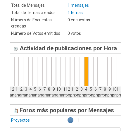
Total de Mensajes
1 mensajes
Total de Temas creados
1 temas
Número de Encuestas
0 encuestas
creadas
Número de Votos emitidos
0 votos
Actividad de publicaciones por Hora
12
1
2
3
4
5
6
7
8
9
10
11
12
1
2
3
4
5
6
7
8
9
10
11
am
am
am
am
am
am
am
am
am
am
am
am
pm
pm
pm
pm
pm
pm
pm
pm
pm
pm
pm
pm
Foros más populares por Mensajes
Proyectos
1