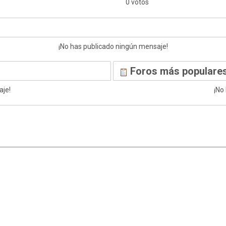
0 votos
¡No has publicado ningún mensaje!
Foros más populares
aje!
¡No
|
,
SMF 2.1.7
SMF © 2013
Simple Machines