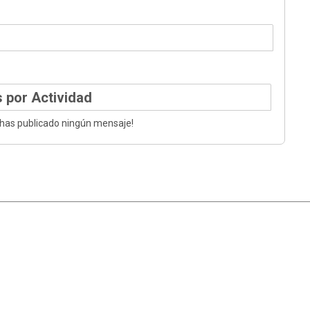
 por Actividad
 has publicado ningún mensaje!
|
Ayuda
Ir Arriba ▲