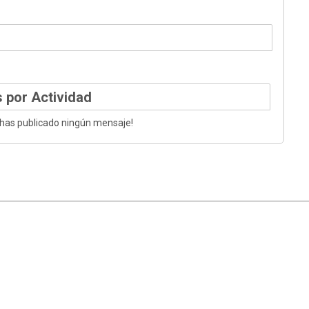
 por Actividad
 has publicado ningún mensaje!
|
Ayuda
Ir Arriba ▲