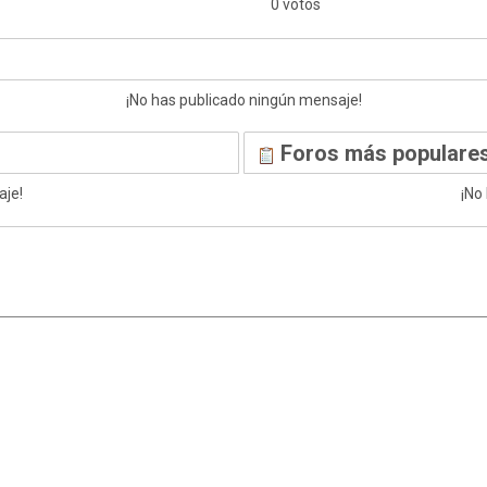
0 votos
¡No has publicado ningún mensaje!
Foros más populares
aje!
¡No
|
,
SMF 2.1.7
SMF © 2013
Simple Machines