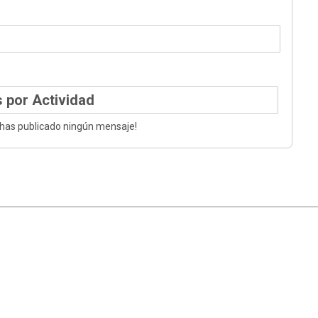
 por Actividad
 has publicado ningún mensaje!
|
Ayuda
Ir Arriba ▲