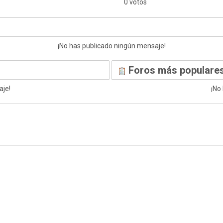
0 votos
¡No has publicado ningún mensaje!
Foros más populares
aje!
¡No
|
,
SMF 2.1.7
SMF © 2013
Simple Machines