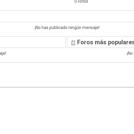
0 votos
¡No has publicado ningún mensaje!
Foros más populares
aje!
¡No
|
,
SMF 2.1.7
SMF © 2013
Simple Machines