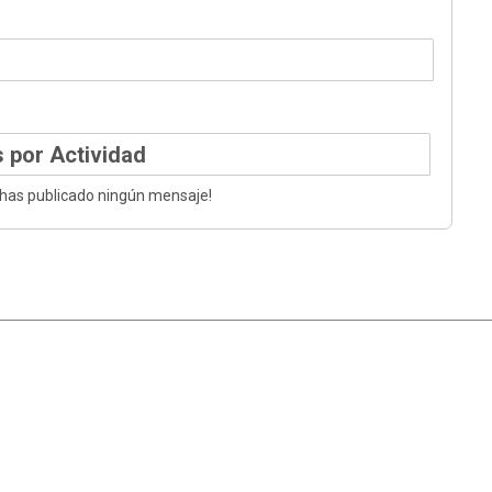
 por Actividad
 has publicado ningún mensaje!
|
Ayuda
Ir Arriba ▲