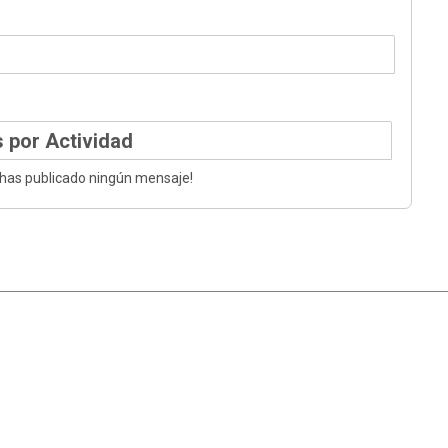
 por Actividad
 has publicado ningún mensaje!
|
Ayuda
Ir Arriba ▲