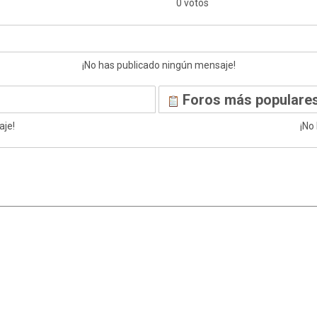
0 votos
¡No has publicado ningún mensaje!
Foros más populares
aje!
¡No
|
,
SMF 2.1.7
SMF © 2013
Simple Machines