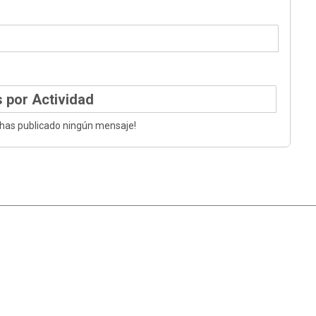
 por Actividad
 has publicado ningún mensaje!
|
Ayuda
Ir Arriba ▲