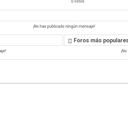
0 votos
¡No has publicado ningún mensaje!
Foros más populares
aje!
¡No
|
,
SMF 2.1.7
SMF © 2013
Simple Machines