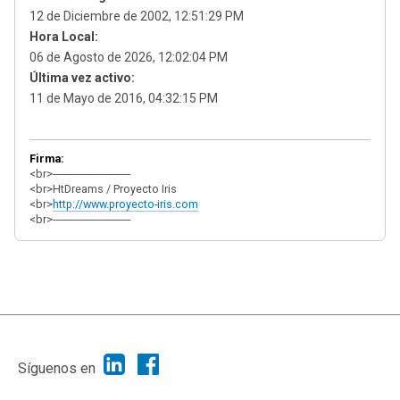
12 de Diciembre de 2002, 12:51:29 PM
Hora Local:
06 de Agosto de 2026, 12:02:04 PM
Última vez activo:
11 de Mayo de 2016, 04:32:15 PM
Firma:
<br>-----------------------------
<br>HtDreams / Proyecto Iris
<br>
http://www.proyecto-iris.com
<br>-----------------------------
|
Ayuda
Ir Arriba ▲
|
,
SMF 2.1.7
SMF © 2013
Simple Machines
Síguenos en