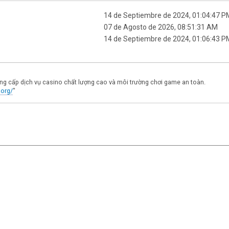
14 de Septiembre de 2024, 01:04:47 P
07 de Agosto de 2026, 08:51:31 AM
14 de Septiembre de 2024, 01:06:43 P
ung cấp dịch vụ casino chất lượng cao và môi trường chơi game an toàn.
.org/
"
|
,
SMF 2.1.7
SMF © 2013
Simple Machines