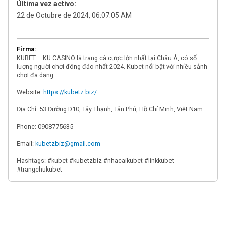
Última vez activo:
22 de Octubre de 2024, 06:07:05 AM
Firma:
KUBET – KU CASINO là trang cá cược lớn nhất tại Châu Á, có số
lượng người chơi đông đảo nhất 2024. Kubet nổi bật với nhiều sảnh
chơi đa dạng.
Website:
https://kubetz.biz/
Địa Chỉ: 53 Đường D10, Tây Thạnh, Tân Phú, Hồ Chí Minh, Việt Nam
Phone: 0908775635
Email:
kubetzbiz@gmail.com
Hashtags: #kubet #kubetzbiz #nhacaikubet #linkkubet
#trangchukubet