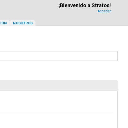
¡Bienvenido a Stratos!
Acceder
IÓN
NOSOTROS