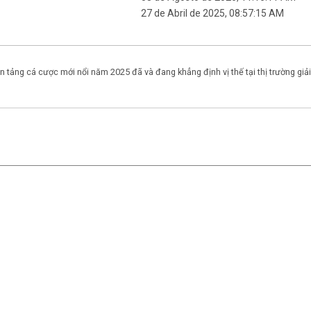
27 de Abril de 2025, 08:57:15 AM
 tảng cá cược mới nổi năm 2025 đã và đang khẳng định vị thế tại thị trường giải 
|
,
SMF 2.1.7
SMF © 2013
Simple Machines