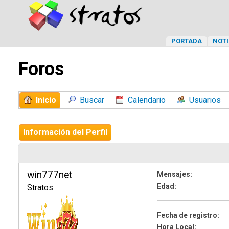
PORTADA
NOTI
Foros
Inicio
Buscar
Calendario
Usuarios
Información del Perfil
win777net
Mensajes:
Edad:
Stratos
Fecha de registro:
Hora Local: