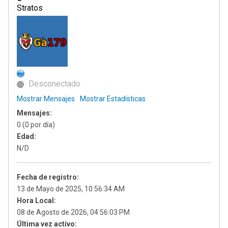
Stratos
Desconectado
Mostrar Mensajes
Mostrar Estadísticas
Mensajes:
0 (0 por día)
Edad:
N/D
Fecha de registro:
13 de Mayo de 2025, 10:56:34 AM
Hora Local:
08 de Agosto de 2026, 04:56:03 PM
Última vez activo: