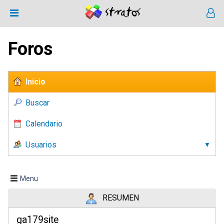
Foros
Inicio
Buscar
Calendario
Usuarios
Menu
RESUMEN
ga179site