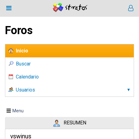
Foros
Inicio
Buscar
Calendario
Usuarios
Menu
RESUMEN
vswinus