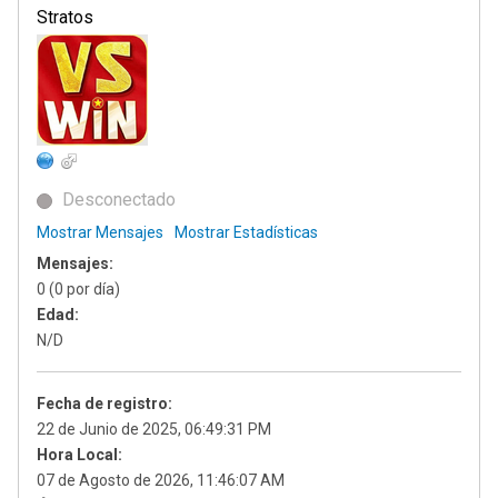
Stratos
Desconectado
Mostrar Mensajes
Mostrar Estadísticas
Mensajes:
0 (0 por día)
Edad:
N/D
Fecha de registro:
22 de Junio de 2025, 06:49:31 PM
Hora Local:
07 de Agosto de 2026, 11:46:07 AM