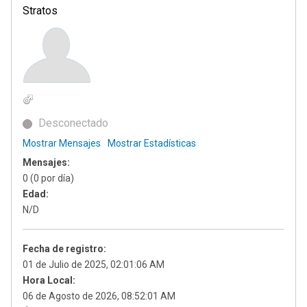
Stratos
Desconectado
Mostrar Mensajes
Mostrar Estadísticas
Mensajes:
0 (0 por día)
Edad:
N/D
Fecha de registro:
01 de Julio de 2025, 02:01:06 AM
Hora Local:
06 de Agosto de 2026, 08:52:01 AM