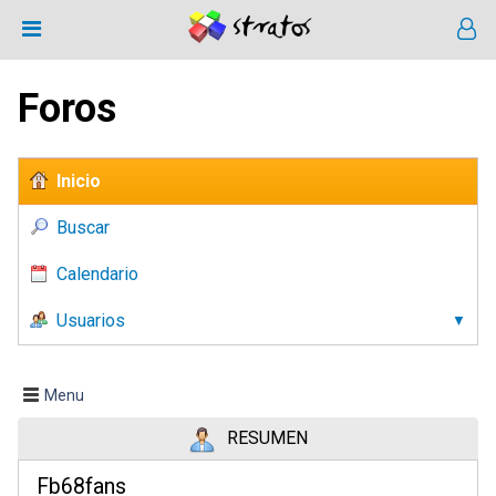
Foros
Inicio
Buscar
Calendario
Usuarios
Menu
RESUMEN
Fb68fans