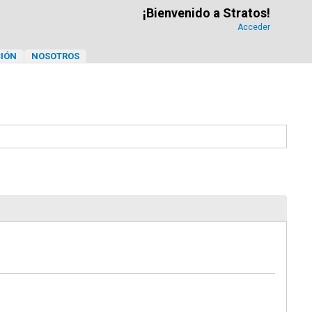
¡Bienvenido a Stratos!
Acceder
IÓN
NOSOTROS