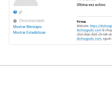
Última vez activo:
Desconectado
Firma:
Website:
https://dichvu
Mostrar Mensajes
dichvugiudo.com
là chuy
Mostrar Estadísticas
chơi nhận định chi tiết 
dichvugiudo.com
, người