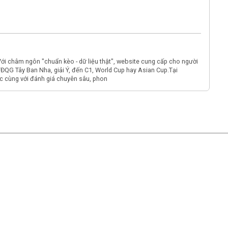
Với châm ngôn "chuẩn kèo - dữ liệu thật", website cung cấp cho người
 VĐQG Tây Ban Nha, giải Ý, đến C1, World Cup hay Asian Cup.Tại
góc cùng với đánh giá chuyên sâu, phon
|
Ayuda
Ir Arriba ▲