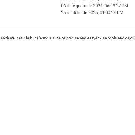
06 de Agosto de 2026, 06:03:22 PM
26 de Julio de 2025, 01:00:24 PM
health wellness hub, offering a suite of precise and easy-to-use tools and calcu
|
,
SMF 2.1.7
SMF © 2013
Simple Machines