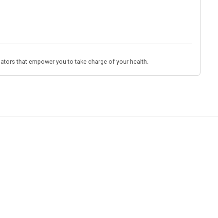
lators that empower you to take charge of your health.
|
Ayuda
Ir Arriba ▲