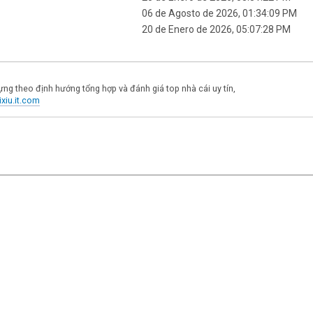
06 de Agosto de 2026, 01:34:09 PM
20 de Enero de 2026, 05:07:28 PM
dựng theo định hướng tổng hợp và đánh giá top nhà cái uy tín,
ixiu.it.com
|
,
SMF 2.1.7
SMF © 2013
Simple Machines