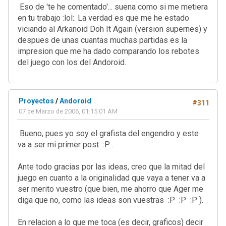
Eso de 'te he comentado'... suena como si me metiera
en tu trabajo :lol:. La verdad es que me he estado
viciando al Arkanoid Doh It Again (version supernes) y
despues de unas cuantas muchas partidas es la
impresion que me ha dado comparando los rebotes
del juego con los del Andoroid.
Proyectos
/
Andoroid
#311
07 de Marzo de 2006, 01:15:01 AM
Bueno, pues yo soy el grafista del engendro y este
va a ser mi primer post :P .
Ante todo gracias por las ideas, creo que la mitad del
juego en cuanto a la originalidad que vaya a tener va a
ser merito vuestro (que bien, me ahorro que Ager me
diga que no, como las ideas son vuestras :P :P :P ).
En relacion a lo que me toca (es decir, graficos) decir