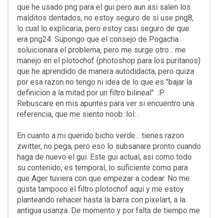
que he usado png para el gui pero aun asi salen los
malditos dentados, no estoy seguro de si use png8,
lo cual lo explicaria, pero estoy casi seguro de que
era png24. Supongo que el consejo de Pogacha
soluicionara el problema, pero me surge otro... me
manejo en el plotochof (photoshop para los puritanos)
que he aprendido de manera autodidacta, pero quiza
por esa razon no tengo ni idea de lo que es "bajar la
definicion a la mitad por un filtro bilineal" :P .
Rebuscare en mis apuntes para ver si encuentro una
referencia, que me siento noob :lol: .
En cuanto a mi querido bicho verde... tienes razon
zwitter, no pega, pero eso lo subsanare pronto cuando
haga de nuevo el gui. Este gui actual, asi como todo
su contenido, es temporal, lo suficiente como para
que Ager tuviera con que empezar a codear. No me
gusta tampoco el filtro plotochof aqui y me estoy
planteando rehacer hasta la barra con pixelart, a la
antigua usanza. De momento y por falta de tiempo me