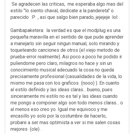
Se agradecen las criticas, me esperaba algo mas del
estilo "lo siento chaval, dedicate a la pandereta" o
parecido :P , asi que salgo bien parado, jejejeje :lol: .
Gambapaketera: la verdad es que el modplug es una
pequeña maravilla en el sentido de que pude aprender
a manejarlo sin seguir ningun manual, solo mirando y
toqueteando canciones de otros (el viejo metodo de
prueba-error realmente). Asi poco a poco he podido ir
puliendome pero claro, milagros no hace y sin un
conocimiento musical adecuado la cosa no queda
precisamente profesional (casualidades de la vida, lo
mismo me pasa con los graficos (nooo) ). En cuanto
al estilo definido y las ideas claras... bueno, pues
sinceramente mi estilo no es tal y las ideas cuando
me pongo a componer algo son todo menos claras... o
al menos eso creo yo. Igual me equivoco y me
encasillo yo solo por la costumbre de hacerlo,
probare a ser mas optimista a ver si me salen cosas
mejores (ole) .