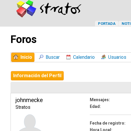
PORTADA
NOTI
Foros
Inicio
Buscar
Calendario
Usuarios
Información del Perfil
johnmecke
Mensajes:
Edad:
Stratos
Fecha de registro:
Hora Local: