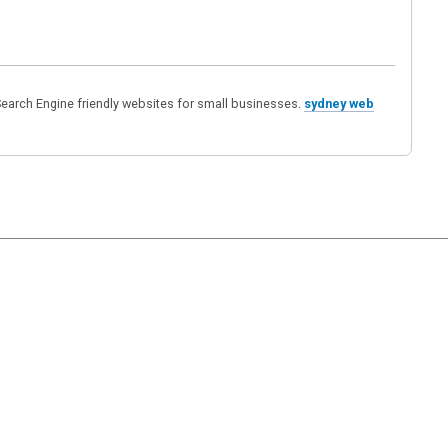
Search Engine friendly websites for small businesses.
sydney web
|
Ayuda
Ir Arriba ▲