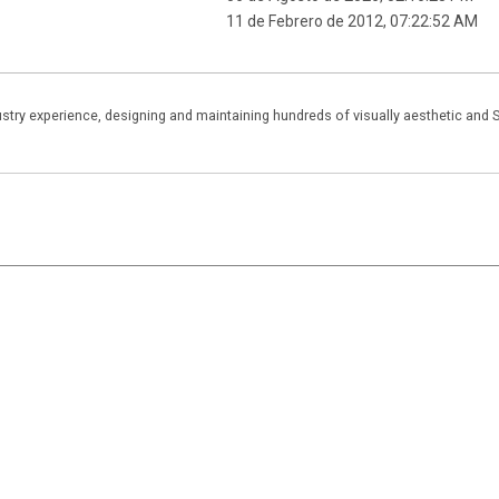
11 de Febrero de 2012, 07:22:52 AM
stry experience, designing and maintaining hundreds of visually aesthetic and 
|
,
SMF 2.1.7
SMF © 2013
Simple Machines