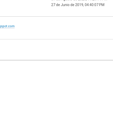
27 de Junio de 2019, 04:40:07 PM
ogspot.com
|
,
SMF 2.1.7
SMF © 2013
Simple Machines