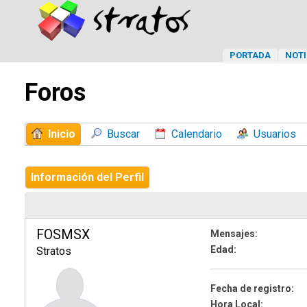
PORTADA
NOTI
Foros
Inicio
Buscar
Calendario
Usuarios
Información del Perfil
FOSMSX
Mensajes:
Edad:
Stratos
Fecha de registro:
Hora Local: