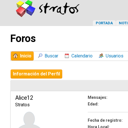
PORTADA
NOTI
Foros
Inicio
Buscar
Calendario
Usuarios
Información del Perfil
Alice12
Mensajes:
Edad:
Stratos
Fecha de registro:
Hora Local: