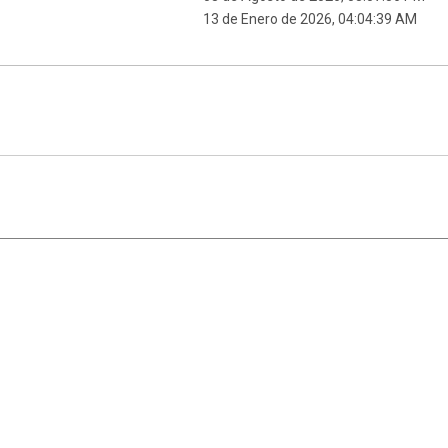
13 de Enero de 2026, 04:04:39 AM
|
,
SMF 2.1.7
SMF © 2013
Simple Machines