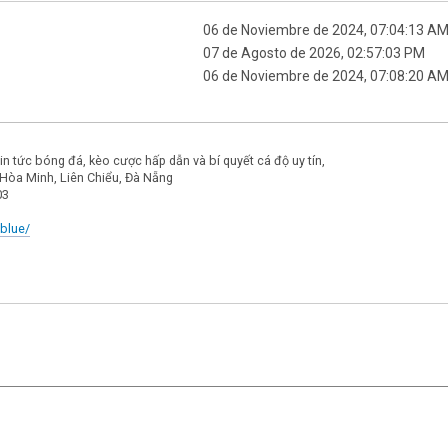
06 de Noviembre de 2024, 07:04:13 A
07 de Agosto de 2026, 02:57:03 PM
06 de Noviembre de 2024, 07:08:20 A
in tức bóng đá, kèo cược hấp dẫn và bí quyết cá độ uy tín,
 Hòa Minh, Liên Chiểu, Đà Nẵng
03
.blue/
|
,
SMF 2.1.7
SMF © 2013
Simple Machines