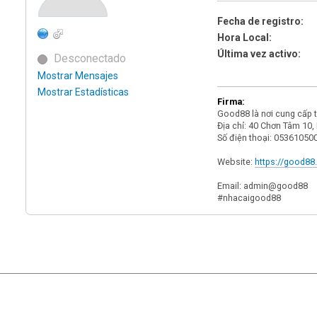
Fecha de registro:
Hora Local:
Última vez activo:
Desconectado
Mostrar Mensajes
Mostrar Estadísticas
Firma:
Good88 là nơi cung cấp t
Địa chỉ: 40 Chơn Tâm 10,
Số điện thoại: 05361050
Website:
https://good88
Email: admin@good88
#nhacaigood88