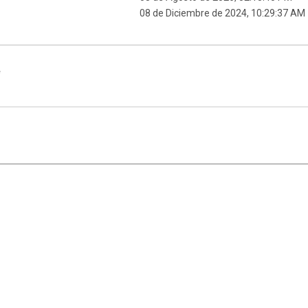
08 de Diciembre de 2024, 10:29:37 AM
e
|
,
SMF 2.1.7
SMF © 2013
Simple Machines