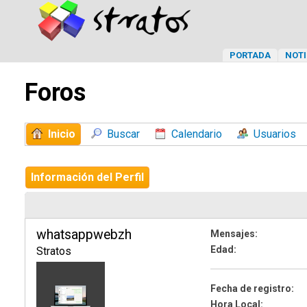
PORTADA
NOTI
Foros
Inicio
Buscar
Calendario
Usuarios
Información del Perfil
whatsappwebzh
Mensajes:
Edad:
Stratos
Fecha de registro:
Hora Local: